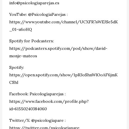
info@psicologiaparejas.es
YouTube: @PsicologiaParejas :
https://www.youtube.com/channel/UCXFR7sWEJSe5dK
_01-u6oHQ
Spotify for Podcasters:
https://podcasters.spotify.com/pod/show/david-
monje-mateos
Spotify:
https://open.spotify.com/show/1pR3oShnWlOoAF6jmK
CShI
Facebook: Psicologíaparejas :
https://www.facebook.com/profile.php?
id=61550240384060
Twitter/X: @psicologiapare :
https://twitter.com/psicologiapare