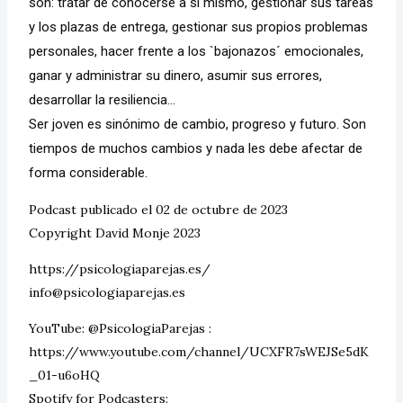
son: tratar de conocerse a sí mismo, gestionar sus tareas
y los plazas de entrega, gestionar sus propios problemas
personales, hacer frente a los `bajonazos´ emocionales,
ganar y administrar su dinero, asumir sus errores,
desarrollar la resiliencia…
Ser joven es sinónimo de cambio, progreso y futuro. Son
tiempos de muchos cambios y nada les debe afectar de
forma considerable.
Podcast publicado el 02 de octubre de 2023
Copyright David Monje 2023
https://psicologiaparejas.es/
info@psicologiaparejas.es
YouTube: @PsicologiaParejas :
https://www.youtube.com/channel/UCXFR7sWEJSe5dK
_01-u6oHQ
Spotify for Podcasters: